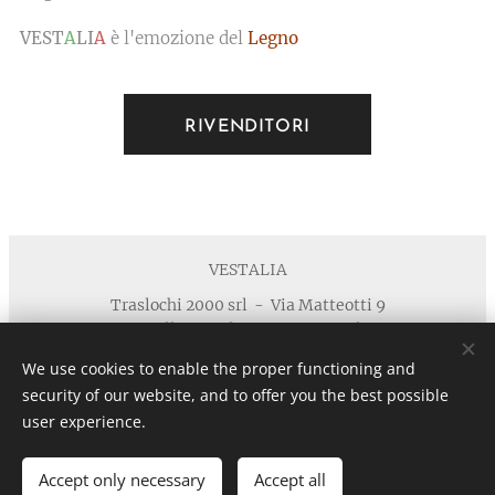
VEST
A
LI
A
è l'emozione del
Legno
RIVENDITORI
VESTALIA
Traslochi 2000 srl - Via Matteotti 9
40055 Villanova di Castenaso - Bologna
Telefono : +39 371 5924125 email :
We use cookies to enable the proper functioning and
info@vestaliamobili.com
security of our website, and to offer you the best possible
P.I./C.F. 03135881203 - REA: BO-494768 - I.R.I. di Bologna
user experience.
n. 03135881203 in data 05/07/2011- Cap.Soc. € 30.000,00 I.V.
Privacy
Cookies
Accept only necessary
Accept all