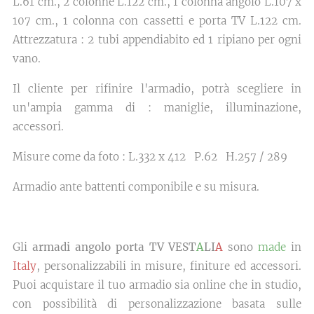
L.61 cm., 2 colonne L.122 cm., 1 colonna angolo L.107 x
107 cm., 1 colonna con cassetti e porta TV L.122 cm.
Attrezzatura : 2 tubi appendiabito ed 1 ripiano per ogni
vano.
Il cliente per rifinire l'armadio, potrà scegliere in
un'ampia gamma di : maniglie, illuminazione,
accessori.
Misure come da foto : L.332 x 412 P.62 H.257 / 289
Armadio ante battenti componibile e su misura.
Gli
armadi angolo porta TV VEST
A
LI
A
sono
made
in
Italy
, personalizzabili in misure, finiture ed accessori.
Puoi acquistare il tuo armadio sia online che in studio,
con possibilità di personalizzazione basata sulle