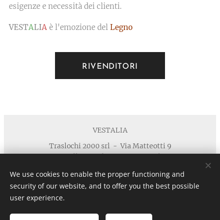
esigenze e necessità dei clienti.
VEST
A
LI
A
è l'emozione del
Legno
RIVENDITORI
VESTALIA
Traslochi 2000 srl - Via Matteotti 9
40055 Villanova di Castenaso - Bologna
Telefono : +39 371 5924125 email :
We use cookies to enable the proper functioning and
info@vestaliamobili.com
security of our website, and to offer you the best possible
P.I./C.F. 03135881203 - REA: BO-494768 - I.R.I. di Bologna
user experience.
n. 03135881203 in data 05/07/2011- Cap.Soc. € 30.000,00 I.V.
Privacy
Cookies