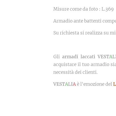
Misure come da foto : L.369
Armadio ante battenti compo
Su richiesta si realizza su m
Gli
armadi laccati VEST
A
L
acquistare il tuo armadio sia
necessità dei clienti.
VEST
A
LI
A
è l'emozione del
L