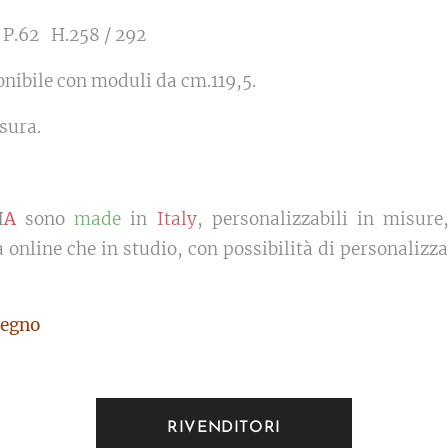
 P.62 H.258 / 292
nibile con moduli da cm.119,5.
isura.
I
A
sono
made
in
Italy
, personalizzabili in misure,
 online che in studio, con possibilità di personalizz
egno
RIVENDITORI