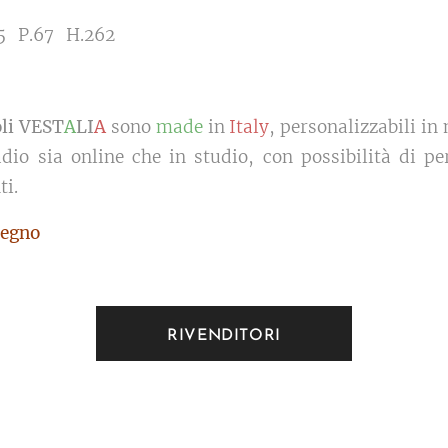
,5 P.67 H.262
oli VEST
A
LI
A
sono
made
in
Italy
, personalizzabili in 
dio sia online che in studio, con possibilità di pe
ti.
egno
RIVENDITORI