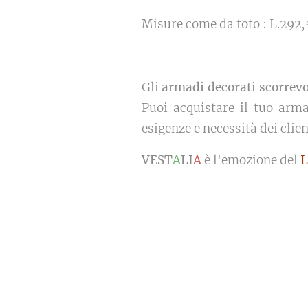
Misure come da foto : L.292
Gli
armadi decorati scorrev
Puoi acquistare il tuo arma
esigenze e necessità dei clien
VEST
A
LI
A
è l'emozione del
L