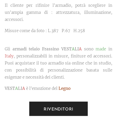
Il cliente per rifinire l'armadio, potrà scegliere in
un'ampia gamma di : attrezzatura, illuminazione,
accessori.
Misure come da foto : L.387 P.67 H.258
Gli
armadi telaio Frassino VEST
A
LI
A
sono
made
in
Italy
, personalizzabili in misure, finiture ed accessori.
Puoi acquistare il tuo armadio sia online che in studio,
con possibilità di personalizzazione basata sulle
esigenze e necessità dei clienti.
VEST
A
LI
A
è l'emozione del
Legno
RIVENDITORI