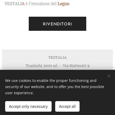
VEST
A
LI
A
è l'emozione del
Legno
RIVENDITORI
VESTALIA
Traslochi 2000 srl - Via Matteotti 9
40055 Villanova di Castenaso - Bologna
Telefono : +39 371 5924125 email :
We use cookies to enable the proper functioning and
info@vestaliamobili.com
security of our website, and to offer you the best possible
P.I./C.F. 03135881203 - REA: BO-494768 - I.R.I. di Bologna
user experience.
n. 03135881203 in data 05/07/2011- Cap.Soc. € 30.000,00 I.V.
Privacy
Cookies
Accept only necessary
Accept all
Languages