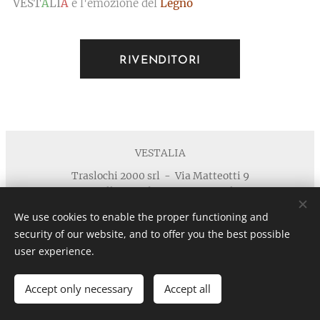
VEST
A
LI
A
è l'emozione del
Legno
RIVENDITORI
VESTALIA
Traslochi 2000 srl - Via Matteotti 9
40055 Villanova di Castenaso - Bologna
Telefono : +39 371 5924125 email :
We use cookies to enable the proper functioning and
info@vestaliamobili.com
security of our website, and to offer you the best possible
P.I./C.F. 03135881203 - REA: BO-494768 - I.R.I. di Bologna
user experience.
n. 03135881203 in data 05/07/2011- Cap.Soc. € 30.000,00 I.V.
Privacy
Cookies
Accept only necessary
Accept all
Languages