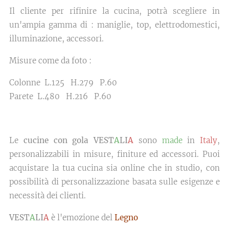
Il cliente per rifinire la cucina, potrà scegliere in
un'ampia gamma di : maniglie, top, elettrodomestici,
illuminazione, accessori.
Misure come da foto :
Colonne L.125 H.279 P.60
Parete L.480 H.216 P.60
Le
cucine con gola VEST
A
LI
A
sono
made
in
Italy
,
personalizzabili in misure, finiture ed accessori. Puoi
acquistare la tua cucina sia online che in studio, con
possibilità di personalizzazione basata sulle esigenze e
necessità dei clienti.
VEST
A
LI
A
è l'emozione del
Legno