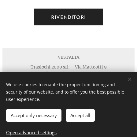
RIVENDITORI
VESTALIA
Traslochi 2000 srl - Via Matteotti 9
40055 Villanova di Castenaso - Bologna
Telefono : +39 371 5924125 email :
We use cookies to enable the proper functioning and
info@vestaliamobili.com
security of our website, and to offer you the best possible
P.I./C.F. 03135881203 - REA: BO-494768 - I.R.I. di Bologna
user experience.
n. 03135881203 in data 05/07/2011- Cap.Soc. € 30.000,00 I.V.
Privacy
Cookies
Accept only necessary
Accept all
Languages
Italiano
English
Open advanced settings