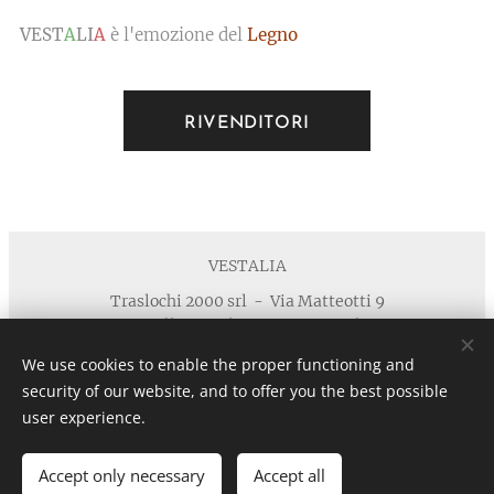
VEST
A
LI
A
è l'emozione del
Legno
RIVENDITORI
VESTALIA
Traslochi 2000 srl - Via Matteotti 9
40055 Villanova di Castenaso - Bologna
Telefono : +39 371 5924125 email :
We use cookies to enable the proper functioning and
info@vestaliamobili.com
security of our website, and to offer you the best possible
P.I./C.F. 03135881203 - REA: BO-494768 - I.R.I. di Bologna
user experience.
n. 03135881203 in data 05/07/2011- Cap.Soc. € 30.000,00 I.V.
Privacy
Cookies
Accept only necessary
Accept all