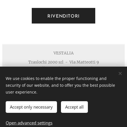
RIVENDITORI
VESTALIA
Traslochi 2000 srl - Via Matteotti 9
40055 Villanova di Castenaso - Bologna
Telefono : +39 371 5924125 email :
We use cookies to enable the proper functioning and
info@vestaliamobili.com
security of our website, and to offer you the best possible
P.I./C.F. 03135881203 - REA: BO-494768 - I.R.I. di Bologna
user experience.
n. 03135881203 in data 05/07/2011- Cap.Soc. € 30.000,00 I.V.
Privacy
Cookies
Accept only necessary
Accept all
Languages
Italiano
English
Open advanced settings