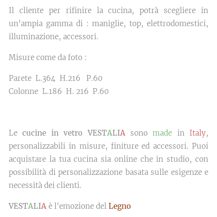
Il cliente per rifinire la cucina, potrà scegliere in
un'ampia gamma di : maniglie, top, elettrodomestici,
illuminazione, accessori.
Misure come da foto :
Parete L.364 H.216 P.60
Colonne L.186 H. 216 P.60
Le
cucine in vetro VEST
A
LI
A
sono
made
in
Italy
,
personalizzabili in misure, finiture ed accessori. Puoi
acquistare la tua cucina sia online che in studio, con
possibilità di personalizzazione basata sulle esigenze e
necessità dei clienti.
VEST
A
LI
A
è l'emozione del
Legno