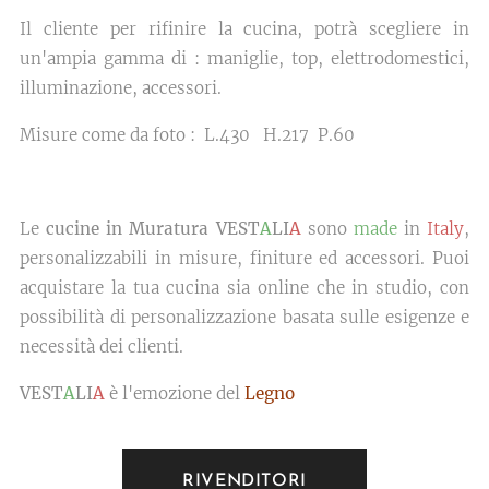
Il cliente per rifinire la cucina, potrà scegliere in
un'ampia gamma di : maniglie, top, elettrodomestici,
illuminazione, accessori.
Misure come da foto : L.430 H.217 P.60
Le
cucine in Muratura VEST
A
LI
A
sono
made
in
Italy
,
personalizzabili in misure, finiture ed accessori. Puoi
acquistare la tua cucina sia online che in studio, con
possibilità di personalizzazione basata sulle esigenze e
necessità dei clienti.
VEST
A
LI
A
è l'emozione del
Legno
RIVENDITORI