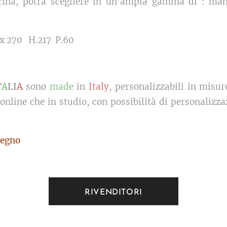
cucina, potrà scegliere in un'ampia gamma di : mani
 x 270 H.217 P.60
T
A
LI
A
sono
made
in
Italy
, personalizzabili in misur
 online che in studio, con possibilità di personalizza
egno
RIVENDITORI