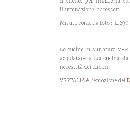
Il cliente per rifinire la 
illuminazione, accessori.
Misure come da foto : L.290
Le
cucine in Muratura VES
acquistare la tua cucina sia
necessità dei clienti.
VEST
A
LI
A
è l'emozione del
L