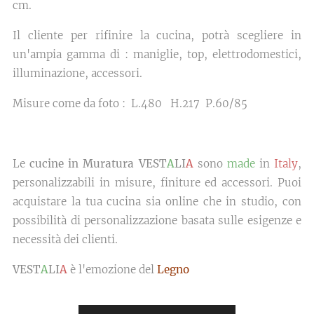
cm.
Il cliente per rifinire la cucina, potrà scegliere in
un'ampia gamma di : maniglie, top, elettrodomestici,
illuminazione, accessori.
Misure come da foto : L.480 H.217 P.60/85
Le
cucine in Muratura VEST
A
LI
A
sono
made
in
Italy
,
personalizzabili in misure, finiture ed accessori. Puoi
acquistare la tua cucina sia online che in studio, con
possibilità di personalizzazione basata sulle esigenze e
necessità dei clienti.
VEST
A
LI
A
è l'emozione del
Legno