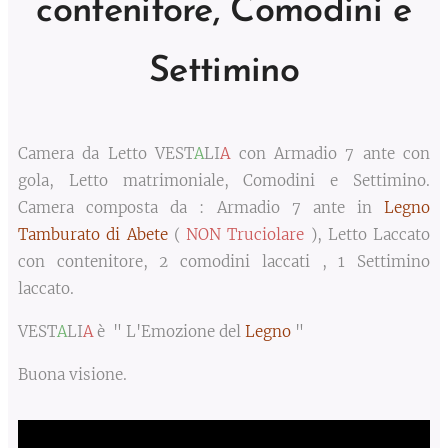
contenitore, Comodini e
Settimino
Camera da Letto VEST
A
LI
A
con Armadio 7 ante con
gola, Letto matrimoniale, Comodini e Settimino.
Camera composta da : Armadio 7 ante in
Legno
Tamburato di Abete
(
NON Truciolare
), Letto Laccato
con contenitore, 2 comodini laccati , 1 Settimino
laccato.
VEST
A
LI
A
è
" L'Emozione del
Legno
"
Buona visione.