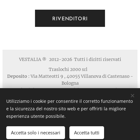
RIVENDITORI
VESTALIA
2012-2026 Tutti i diritti riservati
®
Traslochi 2000 srl
Deposito
: Via Matteotti 9 , 40055 Villanova di Castenaso -
Bologna
Studio / Show Room
: via Calabria 1A , 40139 Bologna
Telefono
: +39 371 5924125 email : contatti
Utilizziamo i cookie per consentire il corretto funzionamento
@vestaliamobili.com
e la sicurezza del nostro sito web e per offrirti la migliore
P.I./C.F. 03135881203 - REA: BO-494768 - I.R.I. di Bologna
esperienza utente possibile.
n. 03135881203 in data 05/07/2011- Cap.Soc. € 30.000,00 I.V.
Privacy
Cookies
Accetta solo i necessari
Accetta tutti