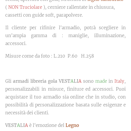
(
NON Truciolare
), cerniere rallentate in chiusura,
cassetti con guide soft, parapolvere.
Il cliente per rifinire l'armadio, potrà scegliere in
un'ampia gamma di : maniglie, illuminazione,
accessori.
Misure come da foto : L.210 P.60 H.258
Gli
armadi libreria gola VEST
A
LI
A
sono
made
in
Italy
,
personalizzabili in misure, finiture ed accessori. Puoi
acquistare il tuo armadio sia online che in studio, con
possibilità di personalizzazione basata sulle esigenze e
necessità dei clienti.
VEST
A
LI
A
è l'emozione del
Legno