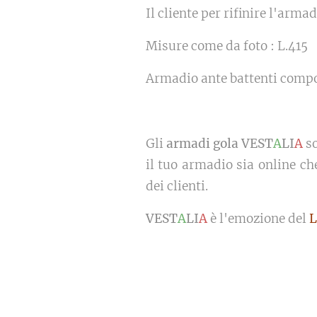
Il cliente per rifinire l'arm
Misure come da foto : L.41
Armadio ante battenti compo
Gli
armadi gola VEST
A
LI
A
s
il tuo armadio sia online ch
dei clienti.
VEST
A
LI
A
è l'emozione del
L