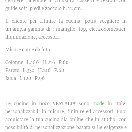
cerniere rallentate in chiusura, cassetti e cestoni con
guide soft, piedi e zoccolo h. 12 cm.
Il cliente per rifinire la cucina, potrà scegliere in
un'ampia gamma di : maniglie, top, elettrodomestici,
illuminazione, accessori.
Misure come da foto :
Colonne L.186 H.216 P.60
Parete L.330 H.216 P.60
Isola L.120 P.96
Le
cucine in noce VEST
A
LI
A
sono
made
in
Italy
,
personalizzabili in misure, finiture ed accessori. Puoi
acquistare la tua cucina sia online che in studio, con
possibilità di personalizzazione basata sulle esigenze e