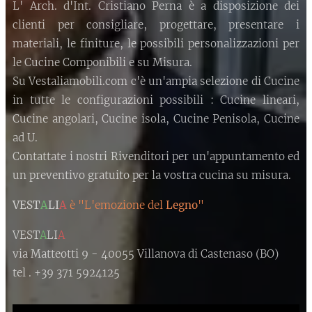
L' Arch. d'Int. Cristiano Perna è a disposizione dei
clienti per consigliare, progettare, presentare i
materiali, le finiture, le possibili personalizzazioni per
le Cucine Componibili e su Misura.
Su Vestaliamobili.com c'è un'ampia selezione di Cucine
in tutte le configurazioni possibili : Cucine lineari,
Cucine angolari, Cucine isola, Cucine Penisola, Cucine
ad U.
Contattate i nostri Rivenditori per un'appuntamento ed
un preventivo gratuito per la vostra cucina su misura.
VEST
A
LI
A
è "L'emozione del
Legno
"
VEST
A
LI
A
via Matteotti 9 - 40055 Villanova di Castenaso (BO)
tel . +39 371 5924125