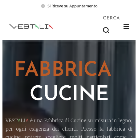
Si Riceve su Appuntamento
CERCA
FABBRICA
CUCINE
VEST
A
LI
A
è una Fabbrica di Cucine su misura in legno,
per ogni esigenza dei clienti. Presso la fabbrica di
cucine potrete scegliere molti particolari come :