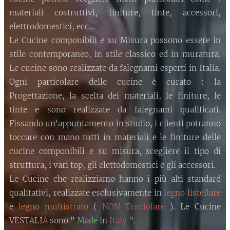
materiali costruttivi, finiture, tinte, accessori,
elettrodomestici, ecc...
Le Cucine componibili e su Misura possono essere in
stile contemporaneo, in stile classico ed in muratura.
Le cucine sono realizzate da falegnami esperti in Italia.
Ogni particolare delle cucine è curato : la
Progettazione, la scelta dei materiali, le finiture, le
tinte e sono realizzate da falegnami qualificati.
Fissando un'appuntamento in studio, i clienti potranno
toccare con mano tutti in materiali e le finiture delle
cucine componibili e su misura, scegliere il tipo di
struttura, i vari top, gli elettodomestici e gli accessori.
Le Cucine che realizziamo hanno i più alti standard
qualitativi, realizzate esclusivamente in
legno listellare
e
legno multistrato
(
NON Truciolare
). Le Cucine
VEST
A
LI
A
sono "
Made
in
Italy
".