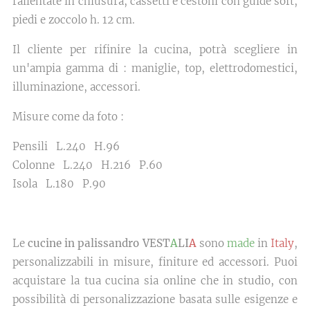
rallentate in chiusura, cassetti e cestoni con guide soft,
piedi e zoccolo h. 12 cm.
Il cliente per rifinire la cucina, potrà scegliere in
un'ampia gamma di : maniglie, top, elettrodomestici,
illuminazione, accessori.
Misure come da foto :
Pensili L.240 H.96
Colonne L.240 H.216 P.60
Isola L.180 P.90
Le
cucine in palissandro VEST
A
LI
A
sono
made
in
Italy
,
personalizzabili in misure, finiture ed accessori. Puoi
acquistare la tua cucina sia online che in studio, con
possibilità di personalizzazione basata sulle esigenze e