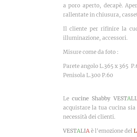
a poro aperto, decapè. Ape
rallentate in chiusura, casset
Il cliente per rifinire la 
illuminazione, accessori.
Misure come da foto :
Parete angolo L.365 x 365 P
Penisola L.300 P.60
Le
cucine Shabby VEST
A
LI
acquistare la tua cucina sia
necessità dei clienti.
VEST
A
LI
A
è l'emozione del
L