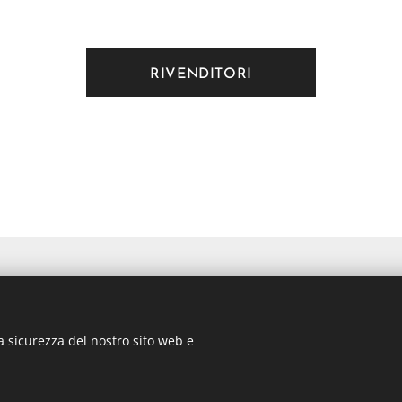
RIVENDITORI
aso - Bologna
a sicurezza del nostro sito web e
amobili.com
gna n. 03135881203 in data 05/07/2011- Cap.Soc. € 30.000,00 I.V.