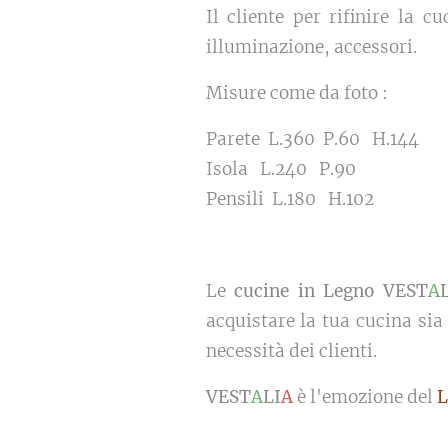
Il cliente per rifinire la 
illuminazione, accessori.
Misure come da foto :
Parete L.360 P.60 H.144
Isola L.240 P.90
Pensili L.180 H.102
Le
cucine in Legno VEST
A
acquistare la tua cucina sia
necessità dei clienti.
VEST
A
LI
A
è l'emozione del
L