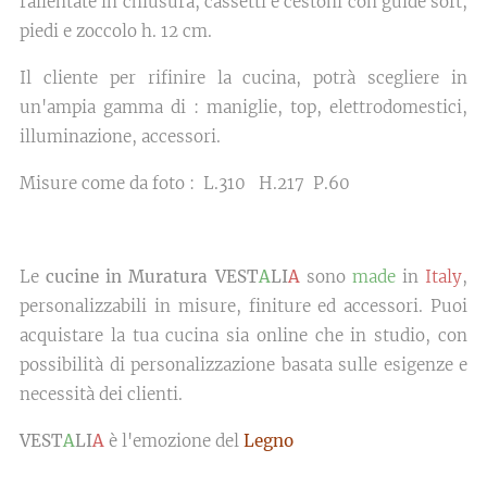
rallentate in chiusura, cassetti e cestoni con guide soft,
piedi e zoccolo h. 12 cm.
Il cliente per rifinire la cucina, potrà scegliere in
un'ampia gamma di : maniglie, top, elettrodomestici,
illuminazione, accessori.
Misure come da foto : L.310 H.217 P.60
Le
cucine in Muratura VEST
A
LI
A
sono
made
in
Italy
,
personalizzabili in misure, finiture ed accessori. Puoi
acquistare la tua cucina sia online che in studio, con
possibilità di personalizzazione basata sulle esigenze e
necessità dei clienti.
VEST
A
LI
A
è l'emozione del
Legno