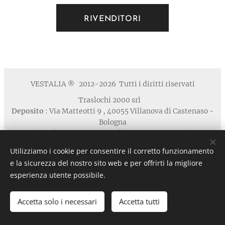
RIVENDITORI
VESTALIA
2012-2026 Tutti i diritti riservati
®
Traslochi 2000 srl
Deposito
: Via Matteotti 9 , 40055 Villanova di Castenaso -
Bologna
Studio / Show Room
: via Calabria 1A , 40139 Bologna
Telefono
: +39 371 5924125 email : contatti
Utilizziamo i cookie per consentire il corretto funzionamento
@vestaliamobili.com
e la sicurezza del nostro sito web e per offrirti la migliore
P.I./C.F. 03135881203 - REA: BO-494768 - I.R.I. di Bologna
esperienza utente possibile.
n. 03135881203 in data 05/07/2011- Cap.Soc. € 30.000,00 I.V.
Privacy
Cookies
Accetta solo i necessari
Accetta tutti
Lingue