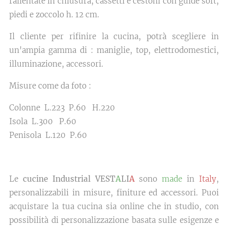
rallentate in chiusura, cassetti e cestoni con guide soft,
piedi e zoccolo h. 12 cm.
Il cliente per rifinire la cucina, potrà scegliere in
un'ampia gamma di : maniglie, top, elettrodomestici,
illuminazione, accessori.
Misure come da foto :
Colonne L.223 P.60 H.220
Isola L.300 P.60
Penisola L.120 P.60
Le
cucine Industrial VEST
A
LI
A
sono
made
in
Italy
,
personalizzabili in misure, finiture ed accessori. Puoi
acquistare la tua cucina sia online che in studio, con
possibilità di personalizzazione basata sulle esigenze e