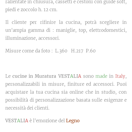
rallentate in chiusura, cassetti e cestoni con guide soft,
piedi e zoccolo h. 12 cm.
Il cliente per rifinire la cucina, potrà scegliere in
un'ampia gamma di : maniglie, top, elettrodomestici,
illuminazione, accessori.
Misure come da foto : L.360 H.217 P.60
Le
cucine in Muratura VEST
A
LI
A
sono
made
in
Italy
,
personalizzabili in misure, finiture ed accessori. Puoi
acquistare la tua cucina sia online che in studio, con
possibilità di personalizzazione basata sulle esigenze e
necessità dei clienti.
VEST
A
LI
A
è l'emozione del
Legno