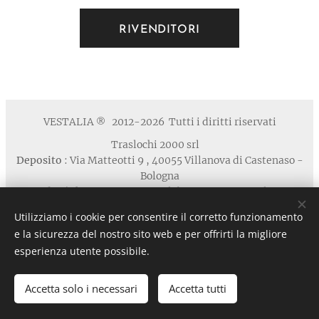
RIVENDITORI
VESTALIA
2012-2026 Tutti i diritti riservati
®
Traslochi 2000 srl
Deposito
: Via Matteotti 9 , 40055 Villanova di Castenaso -
Bologna
Studio / Show Room
: via Calabria 1A , 40139 Bologna
Telefono
: +39 371 5924125 email : contatti
Utilizziamo i cookie per consentire il corretto funzionamento
@vestaliamobili.com
e la sicurezza del nostro sito web e per offrirti la migliore
P.I./C.F. 03135881203 - REA: BO-494768 - I.R.I. di Bologna
esperienza utente possibile.
n. 03135881203 in data 05/07/2011- Cap.Soc. € 30.000,00 I.V.
Privacy
Cookies
Accetta solo i necessari
Accetta tutti
Lingue