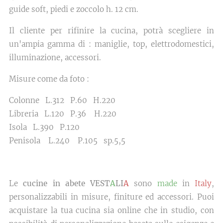
guide soft, piedi e zoccolo h. 12 cm.
Il cliente per rifinire la cucina, potrà scegliere in
un'ampia gamma di : maniglie, top, elettrodomestici,
illuminazione, accessori.
Misure come da foto :
Colonne L.312 P.60 H.220
Libreria L.120 P.36 H.220
Isola L.390 P.120
Penisola L.240 P.105 sp.5,5
Le
cucine in abete VEST
A
LI
A
sono
made
in
Italy
,
personalizzabili in misure, finiture ed accessori. Puoi
acquistare la tua cucina sia online che in studio, con