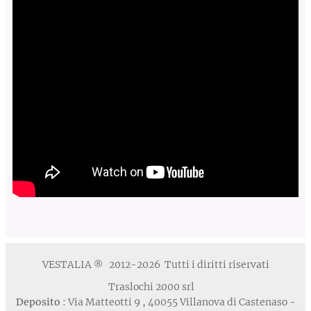
VESTALIA
2012-2026 Tutti i diritti riservati
®
Traslochi 2000 srl
Deposito
: Via Matteotti 9 , 40055 Villanova di Castenaso -