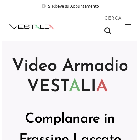
Si Riceve su Appuntamento
CERCA
Video Armadio
VEST
A
LI
A
Complanare in
Frassino Laccato