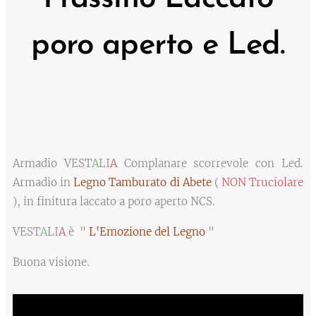
poro aperto e Led.
Armadio VEST
A
LI
A
Complanare scorrevole con Led.
Armadio in
Legno Tamburato di Abete
(
NON Truciolare
), in finitura laccato a poro aperto NCS.
VEST
A
LI
A
è
"
L'Emozione del
Legno
"
Buona visione.