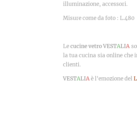
illuminazione, accessori.
Misure come da foto : L.480
Le
cucine vetro VEST
A
LI
A
s
la tua cucina sia online che 
clienti.
VEST
A
LI
A
è l'emozione del
L