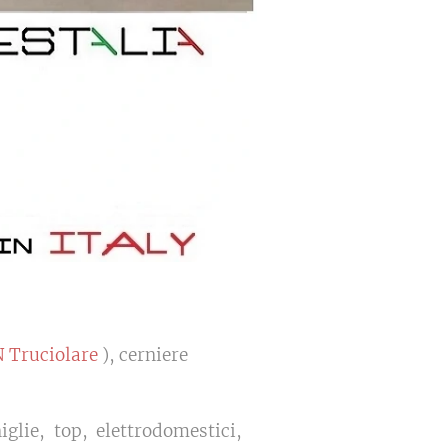
 Truciolare
), cerniere
glie, top, elettrodomestici,