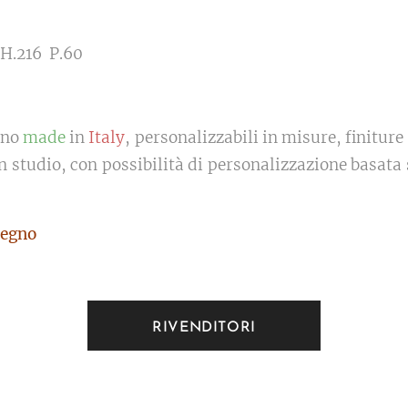
 H.216 P.60
ono
made
in
Italy
, personalizzabili in misure, finiture
in studio, con possibilità di personalizzazione basata 
egno
RIVENDITORI