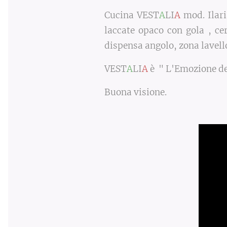
Cucina VEST
A
LI
A
mod. Ilari
laccate opaco con gola , ce
dispensa angolo, zona lavello
VEST
A
LI
A
è
" L'Emozione d
Buona visione.