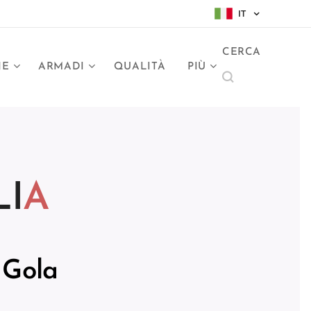
IT
CERCA
NE
ARMADI
QUALITÀ
PIÙ
LI
A
 Gola