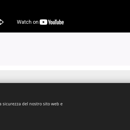
aso - Bologna
a sicurezza del nostro sito web e
amobili.com
gna n. 03135881203 in data 05/07/2011- Cap.Soc. € 30.000,00 I.V.