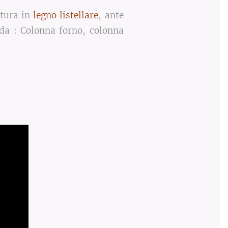
ttura in
legno listellare
, ante
 da : Colonna forno, colonna