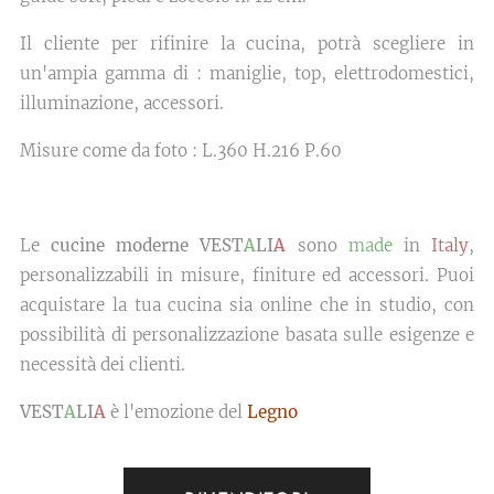
Il cliente per rifinire la cucina, potrà scegliere in
un'ampia gamma di : maniglie, top, elettrodomestici,
illuminazione, accessori.
Misure come da foto : L.360 H.216 P.60
Le
cucine moderne VEST
A
LI
A
sono
made
in
Italy
,
personalizzabili in misure, finiture ed accessori. Puoi
acquistare la tua cucina sia online che in studio, con
possibilità di personalizzazione basata sulle esigenze e
necessità dei clienti.
VEST
A
LI
A
è l'emozione del
Legno