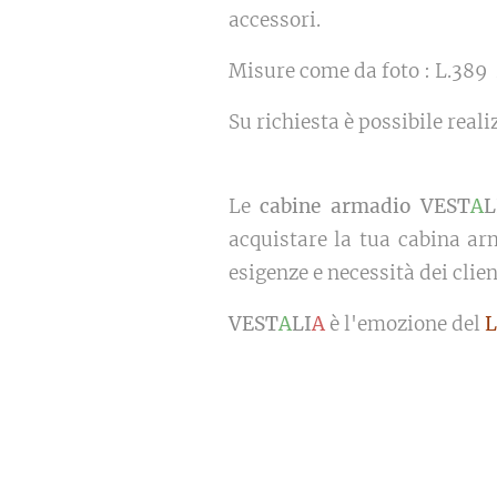
accessori.
Misure come da foto : L.389 
Su richiesta è possibile real
Le
cabine armadio VEST
A
L
acquistare la tua cabina arm
esigenze e necessità dei clien
VEST
A
LI
A
è l'emozione del
L