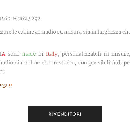
P.60 H.262 / 292
izzare le cabine armadio su misura sia in larghezza che
I
A
sono
made
in
Italy
, personalizzabili in misure
adio sia online che in studio, con possibilità di p
ti.
egno
RIVENDITORI