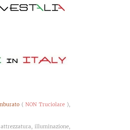
amburato
(
NON Truciolare
),
 attrezzatura, illuminazione,