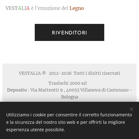
VEST
A
LI
A
è l'emozione del
Legno
RIVENDITORI
VESTALIA
2012-2026 Tutti i diritti riservati
®
Traslochi 2000 srl
Deposito
: Via Matteotti 9 , 40055 Villanova di Castenaso -
Bologna
Studio / Show Room
: via Calabria 1A , 40139 Bologna
Telefono
: +39 371 5924125 email : contatti
Utilizziamo i cookie per consentire il corretto funzionamento
@vestaliamobili.com
e la sicurezza del nostro sito web e per offrirti la migliore
P.I./C.F. 03135881203 - REA: BO-494768 - I.R.I. di Bologna
esperienza utente possibile.
n. 03135881203 in data 05/07/2011- Cap.Soc. € 30.000,00 I.V.