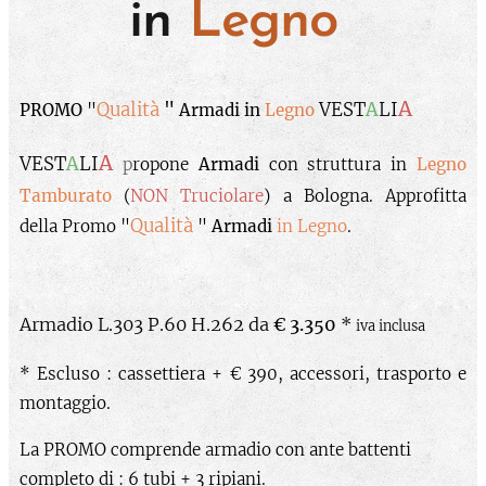
in
Legno
A
Qualità
"
VEST
A
LI
PROMO
"
Armadi in
Legno
A
VEST
A
LI
p
ropone
Armadi
con struttura in
Legno
Tamburato
(
NON Truciolare
) a Bologna. Approfitta
Qualità
della Promo "
"
Armadi
in Legno
.
Armadio L.303 P.60 H.262 da
€ 3.350
*
iva inclusa
* Escluso : cassettiera + € 390, accessori, trasporto e
montaggio.
La PROMO comprende armadio con ante battenti
completo di : 6 tubi + 3 ripiani.