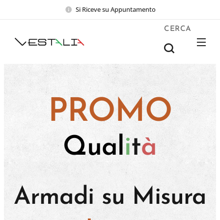
Si Riceve su Appuntamento
CERCA
PROMO
Qual
i
t
à
Armadi su Misura