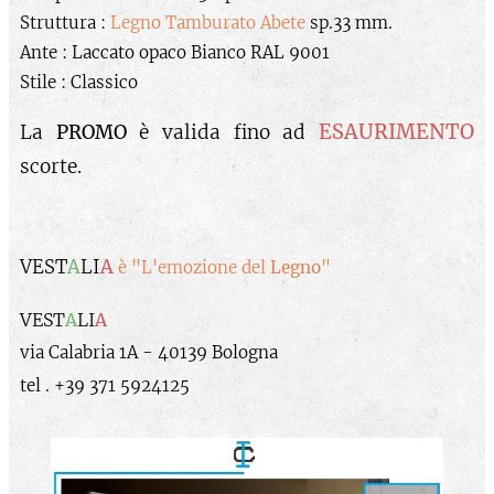
Struttura :
Legno Tamburato Abete
sp.33 mm.
Ante : Laccato opaco Bianco RAL 9001
Stile : Classico
ESAURIMENTO
La
PROMO
è valida fino ad
scorte.
VEST
A
LI
A
è "L'emozione del
Legno
"
VEST
A
LI
A
via Calabria 1A - 40139 Bologna
tel . +39 371 5924125