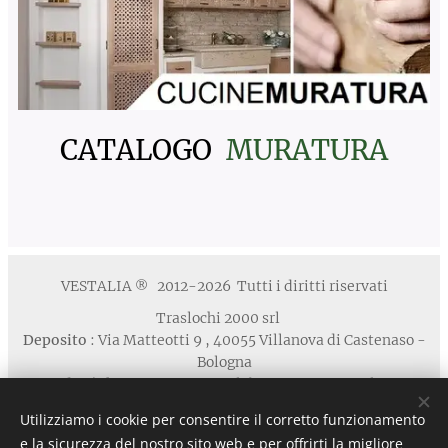
CATALOGO
MURATURA
VESTALIA
2012-2026 Tutti i diritti riservati
®
Traslochi 2000 srl
Deposito
: Via Matteotti 9 , 40055 Villanova di Castenaso -
Bologna
Studio / Show Room
: via Calabria 1A , 40139 Bologna
Telefono
: +39 371 5924125 email : contatti
Utilizziamo i cookie per consentire il corretto funzionamento
@vestaliamobili.com
e la sicurezza del nostro sito web e per offrirti la migliore