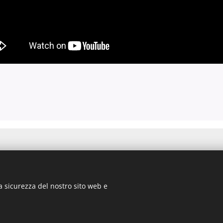
aso - Bologna
a sicurezza del nostro sito web e
amobili.com
gna n. 03135881203 in data 05/07/2011- Cap.Soc. € 30.000,00 I.V.