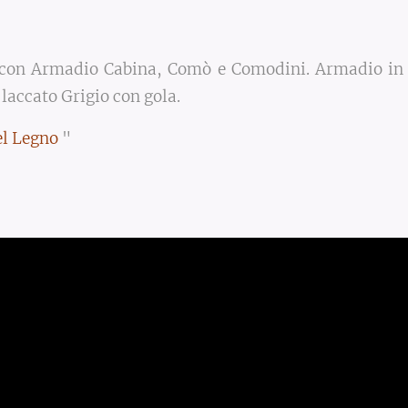
con Armadio Cabina, Comò e Comodini. Armadio i
a laccato Grigio con gola.
el
Legno
"