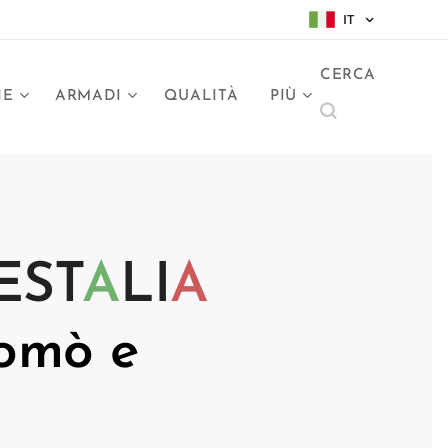
IT
CERCA
NE
ARMADI
QUALITÀ
PIÙ
EST
A
LI
A
omò e