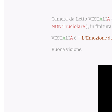
Camera da Letto VEST
A
LI
A
NON Truciolare
), in finitur
VEST
A
LI
A
è
"
L'Emozione d
Buona visione.