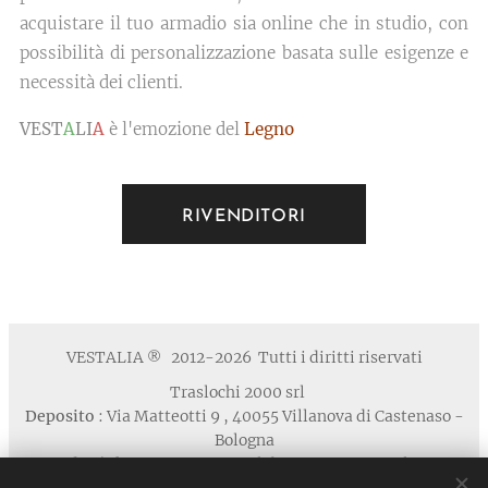
acquistare il tuo armadio sia online che in studio, con
possibilità di personalizzazione basata sulle esigenze e
necessità dei clienti.
VEST
A
LI
A
è l'emozione del
Legno
RIVENDITORI
VESTALIA
2012-2026 Tutti i diritti riservati
®
Traslochi 2000 srl
Deposito
: Via Matteotti 9 , 40055 Villanova di Castenaso -
Bologna
Studio / Show Room
: via Calabria 1A , 40139 Bologna