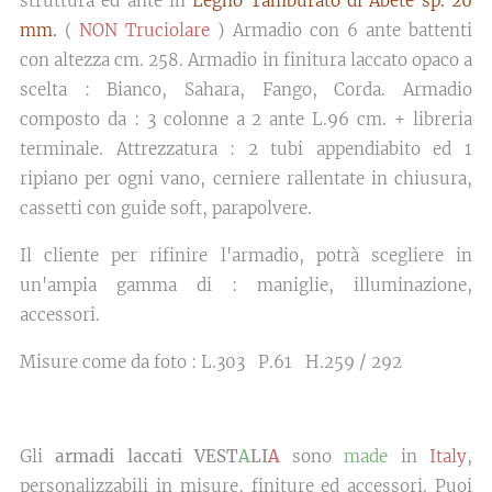
struttura ed ante in
Legno Tamburato di Abete sp. 26
mm.
(
NON Truciolare
) Armadio con 6 ante battenti
con altezza cm. 258. Armadio in finitura laccato opaco a
scelta : Bianco, Sahara, Fango, Corda. Armadio
composto da : 3 colonne a 2 ante L.96 cm. + libreria
terminale. Attrezzatura : 2 tubi appendiabito ed 1
ripiano per ogni vano, cerniere rallentate in chiusura,
cassetti con guide soft, parapolvere.
Il cliente per rifinire l'armadio, potrà scegliere in
un'ampia gamma di : maniglie, illuminazione,
accessori.
Misure come da foto : L.303 P.61 H.259 / 292
Gli
armadi laccati VEST
A
LI
A
sono
made
in
Italy
,
personalizzabili in misure, finiture ed accessori. Puoi