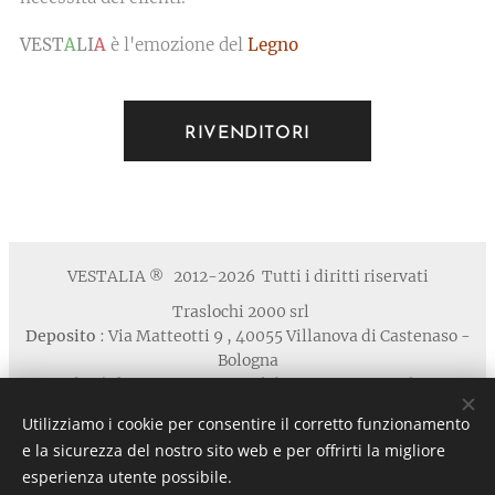
VEST
A
LI
A
è l'emozione del
Legno
RIVENDITORI
VESTALIA
2012-2026 Tutti i diritti riservati
®
Traslochi 2000 srl
Deposito
: Via Matteotti 9 , 40055 Villanova di Castenaso -
Bologna
Studio / Show Room
: via Calabria 1A , 40139 Bologna
Telefono
: +39 371 5924125 email : contatti
Utilizziamo i cookie per consentire il corretto funzionamento
@vestaliamobili.com
e la sicurezza del nostro sito web e per offrirti la migliore
P.I./C.F. 03135881203 - REA: BO-494768 - I.R.I. di Bologna
esperienza utente possibile.
n. 03135881203 in data 05/07/2011- Cap.Soc. € 30.000,00 I.V.