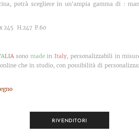
cucina, potrà scegliere in un'ampia gamma di : mani
 x 245 H.247 P.60
T
A
LI
A
sono
made
in
Italy
, personalizzabili in misur
 online che in studio, con possibilità di personalizza
egno
RIVENDITORI