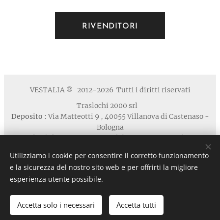
RIVENDITORI
VESTALIA
2012-2026 Tutti i diritti riservati
®
Traslochi 2000 srl
Deposito
: Via Matteotti 9 , 40055 Villanova di Castenaso -
Bologna
Studio / Show Room
: via Calabria 1A , 40139 Bologna
Telefono
: +39 371 5924125 email : contatti
Utilizziamo i cookie per consentire il corretto funzionamento
@vestaliamobili.com
e la sicurezza del nostro sito web e per offrirti la migliore
P.I./C.F. 03135881203 - REA: BO-494768 - I.R.I. di Bologna
esperienza utente possibile.
n. 03135881203 in data 05/07/2011- Cap.Soc. € 30.000,00 I.V.
Privacy
Cookies
Accetta solo i necessari
Accetta tutti
Lingue