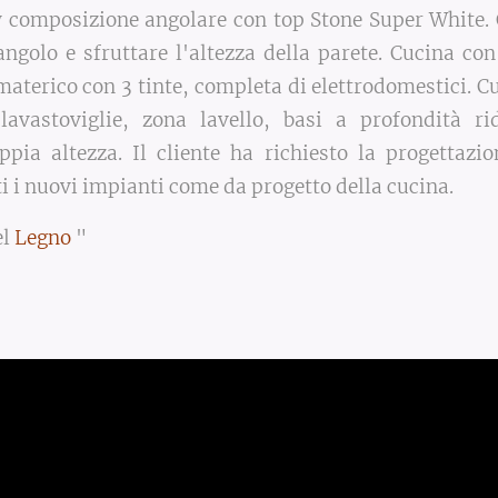
 composizione angolare con top Stone Super White. 
 angolo e sfruttare l'altezza della parete. Cucina co
 materico con 3 tinte, completa di elettrodomestici. 
 lavastoviglie, zona lavello, basi a profondità r
pia altezza. Il cliente ha richiesto la progettazi
ti i nuovi impianti come da progetto della cucina.
el
Legno
"