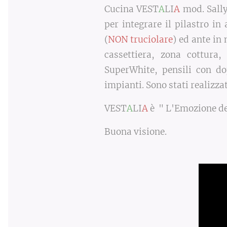
Cucina VEST
A
LI
A
mod. Sally
per integrare il pilastro in
(
NON truciolare
) ed ante in
cassettiera, zona cottura,
SuperWhite, pensili con dop
impianti. Sono stati realizza
VEST
A
LI
A
è
" L'Emozione d
Buona visione.