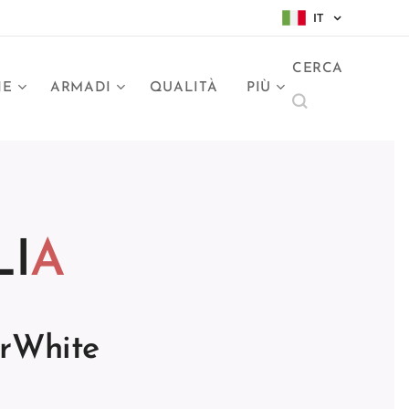
IT
CERCA
NE
ARMADI
QUALITÀ
PIÙ
LI
A
erWhite