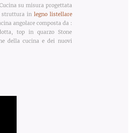
Cucina su misura progettata
n struttura in
legno listellare
Cucina angolare composta da :
idotta, top in quarzo Stone
one della cucina e dei nuovi